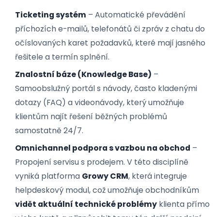
Formy a příklady
Moderní systémy zákaznické podpory se v praxi op
o několik základních funkcí a komunikačních mode
Ticketing systém
– Automatické převádění
příchozích e-mailů, telefonátů či zpráv z chatu
očíslovaných karet požadavků, které mají jasn
řešitele a termín splnění.
Znalostní báze (Knowledge Base)
–
Samoobslužný portál s návody, často kladeným
dotazy (FAQ) a videonávody, který umožňuje
klientům najít řešení běžných problémů