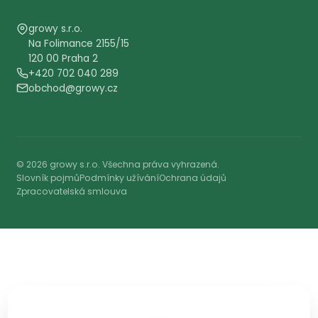
Ceník
Blog
Příběh a vize
Kontakt
Řešení pro
Malé firmy
OSVČ a živnostníky
Realitní makléře
Fotovoltaiky a FVE
Agentury a služby
Vzdělávací společnosti
Konzultanty a poradce
Stavebnictví a řemesla