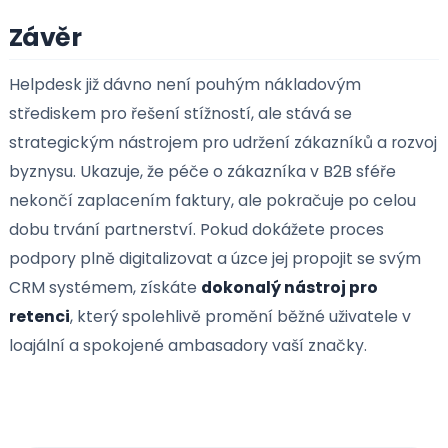
chatbotům a voicebotům, kteří dokážou v reálné
čase porozumět komplexnímu lidskému dotazu a
autonomně vyřešit většinu běžných požadavk
bez asistence lidského operátora. Živí specialisté 
lepší
budou soustředit výhradně na nejsložitější technic
obchod?
výzvy. Nastupujícím trendem je také prediktivní
podpora, kdy systém sám detekuje chybu v softw
klienta a
spustí opravný proces dříve
, než si uživ
problému vůbec všimne.
Závěr
Helpdesk již dávno není pouhým nákladovým
střediskem pro řešení stížností, ale stává se
Chci odebírat tipy