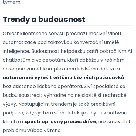
rutinních odpovědí výrazně uvolňuje ruce týmu
podpory. Největší výzvou je však
udržení vysoké
rychlosti reakce
při nárazovém přetížení linky. P
klienti dlouho čekají na odpověď, jejich frustrace ro
Mezi další výzvy patří nutnost neustále aktualizov
znalostní bázi a zajistit bezchybné předávání
informací mezi technickou podporou a obchodní
týmem.
Trendy a budoucnost
Oblast klientského servisu prochází masivní vlnou
automatizace pod taktovkou konverzační umělé
inteligence. Budoucnost helpdesku patří pokročilý