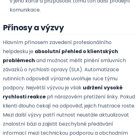
samostatně 24/7.
Omnichannel podpora s vazbou na obchod
Propojení servisu s prodejem. V této disciplíně
vyniká platforma
Growy CRM
, která integruje
helpdeskový modul, což umožňuje obchodníků
vidět aktuální technické problémy
klienta p
v jeho kartě a přizpůsobit tomu tón další prodej
komunikace.
Přínosy a výzvy
Hlavním přínosem zavedení profesionálního
helpdesku je
absolutní přehled o klientských
problémech
and možnost měřit plnění smluvních
závazků o rychlosti opravy (SLA). Automatizace