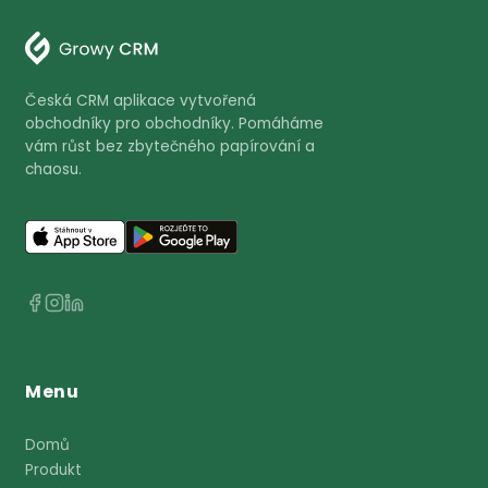
definice?
Growy CRM vám pomůže tyto pojmy
převést do praxe a zvýšit vaše zisky.
Vyzkoušet zdarma