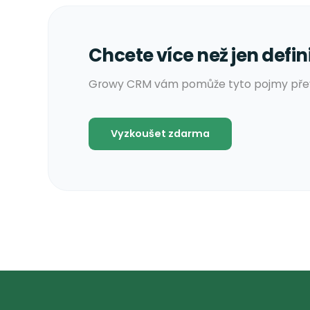
marketingovým zásahem a úspěšným podpi
vyhrávají ty firmy, které mají trpělivost k
důvěře. Pokud dokážete procesy zahřívání k
profesionálním CRM systémem, získáte
st
akviziční stroj
, který bude vaší společnos
Chcete více než jen d
Growy CRM vám pomůže tyto pojmy p