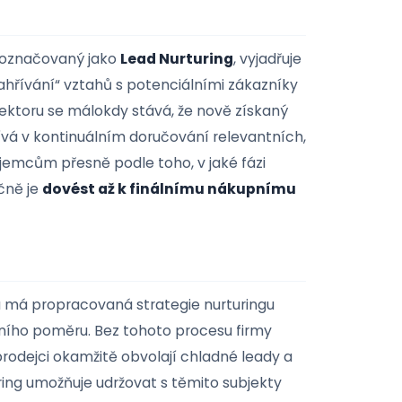
Konzultanti a Poradci
Stavebnic
Projekty a hodiny pod kontrolou
Evidence za
častěji označovaný jako
Lead Nurturing
, vyjadřuje
í a „zahřívání“ vztahů s potenciálními zákazníky
 B2B sektoru se málokdy stává, že nově získaný
 spočívá v kontinuálním doručování relevantních,
cí zájemcům přesně podle toho, v jaké fázi
 bezpečně je
dovést až k finálnímu nákupnímu
chodu má propracovaná strategie nurturingu