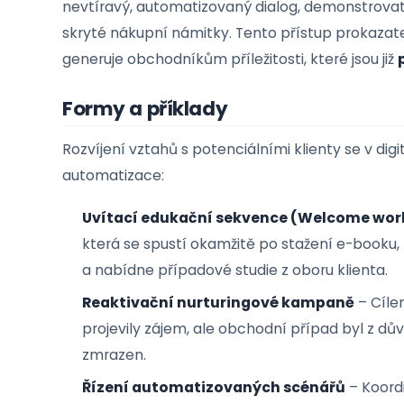
fatální význam z hlediska maximalizace k
často plýtvají drahocennými kontakty – po
ty odmítnou, kontakt se často zapomene. 
nevtíravý, automatizovaný dialog, demons
skryté nákupní námitky. Tento přístup pr
generuje obchodníkům příležitosti, které jso
Formy a příklady
Rozvíjení vztahů s potenciálními klienty se 
automatizace:
Uvítací edukační sekvence (Welcom
která se spustí okamžitě po stažení e-b
a nabídne případové studie z oboru klie