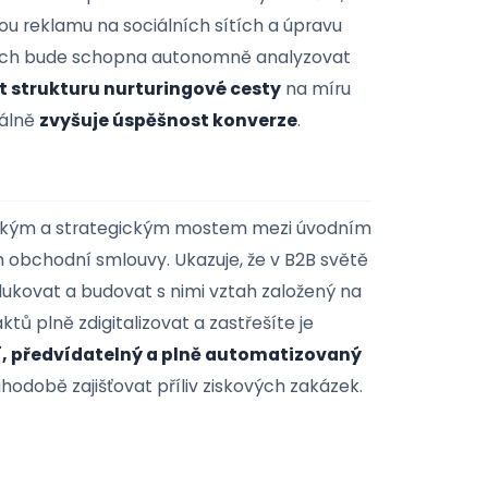
zální a příliš frekventované prodejní e-maily,
lepší obcho
lává u klientů negativní emoce.
pují dynamické orchestraci tras pod taktovkou
 Budoucnost oboru patří omnichannel systémům,
zovanou reklamu na sociálních sítích a úpravu
ystémech bude schopna autonomně analyzovat
Chci odebírat tipy
 měnit strukturu nurturingové cesty
na míru
ž radikálně
zvyšuje úspěšnost konverze
.
zpracováním osobní
hnologickým a strategickým mostem mezi úvodním