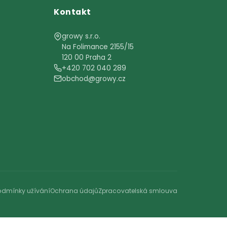
Kontakt
growy s.r.o.
Na Folimance 2155/15
níky
120 00 Praha 2
e
+420 702 040 289