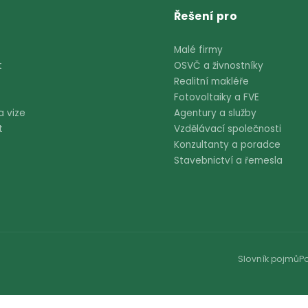
Menu
Řešení pro
Domů
Malé firmy
Produkt
OSVČ a živnost
Ceník
Realitní makléř