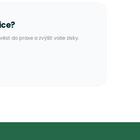
sem obchodní smlouvy. Ukazuje, že v B2B světě
lienty edukovat a budovat s nimi vztah založený na
ontaktů plně zdigitalizovat a zastřešíte je
abilní, předvídatelný a plně automatizovaný
ti dlouhodobě zajišťovat příliv ziskových zakázek.
efinice?
řevést do praxe a zvýšit vaše zisky.